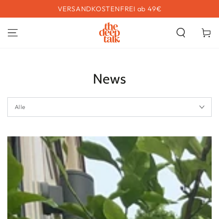
ZUM INHALT
VERSANDKOSTENFREI ab 49€
SPRINGEN
Warenko
News